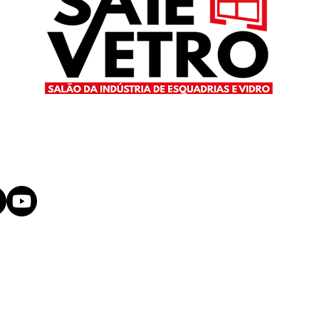
des sociais
Telefone: (11) 5539-
Rua Afonso Cel
co. Todos os direitos reservados.